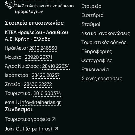
24/7 τηλεφωνική ενημέρωση
Εταιρεία
δρομολογίων
Εισιτήρια
Στοιχεία επικοινωνίας
Σταθμοί
ΚΤΕΛ Ηρακλείου - Λασιθίου
Νέα και ανακοινώσεις
A.E. Kρήτη - Ελλάδα
Τουριστικός οδηγός
Ηράκλειο
2810 246530
Πληροφορίες
Μοίρες
28920 22371
Φωτογραφίες
Άγιος Νικόλαος
28410 22234
Επικοινωνία
Ιεράπετρα
28420 28237
Συχνές ερωτήσεις
Σητεία
28430 22272
Τουριστικό
2810 300374
email
info@ktelherlas.gr
Σύνδεσμοι
Τουριστικό γραφείο
Join-Out (e-paithros)