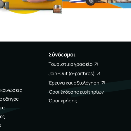
η
Σύνδεσμοι
Τουριστικό γραφείο
Join-Out (e-paithros)
Έρευνα και αξιολόγηση
ακοινώσεις
Όροι έκδοσης εισiτηρίων
ς οδηγός
Όροι χρήσης
ες
ες
α