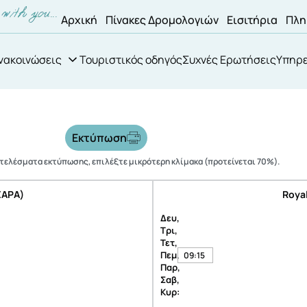
Αρχική
Πίνακες Δρομολογιών
Εισιτήρια
Πλη
νακοινώσεις
Τουριστικός οδηγός
Συχνές Ερωτήσεις
Υπηρε
Εκτύπωση
οτελέσματα εκτύπωσης, επιλέξτε μικρότερη κλίμακα (προτείνεται 70%).
ΣΑΡΑ)
Roya
Δευ,
Τρι,
Τετ,
Πεμ,
09:15
Παρ,
Σαβ,
Κυρ: