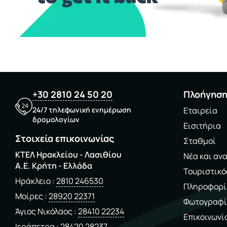
+30 2810 24 50 20
Πλοήγησ
24/7 τηλεφωνική ενημέρωση
Εταιρεία
δρομολογίων
Εισιτήρια
Στοιχεία επικοινωνίας
Σταθμοί
ΚΤΕΛ Ηρακλείου - Λασιθίου
Νέα και αν
A.E. Kρήτη - Ελλάδα
Τουριστικό
Ηράκλειο
2810 246530
Πληροφορί
Μοίρες
28920 22371
Φωτογραφί
Άγιος Νικόλαος
28410 22234
Επικοινωνί
Ιεράπετρα
28420 28237