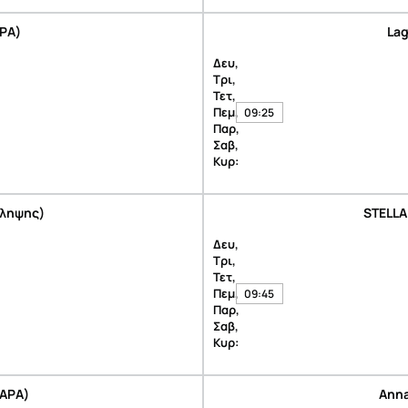
ΡΑ)
Lag
Δευ,
Τρι,
Τετ,
Πεμ,
09:25
Παρ,
Σαβ,
Κυρ:
άληψης)
STELLA
Δευ,
Τρι,
Τετ,
Πεμ,
09:45
Παρ,
Σαβ,
Κυρ:
ΣΑΡΑ)
Anna