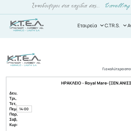
Εταιρεία
C.TR.S.
Α
Για καλύτερα απ
ΗΡΑΚΛΕΙΟ - Royal Mare-(ΞΕΝ.ΑΝΙΣ
Δευ,
Τρι,
Τετ,
Πεμ,
14:00
Παρ,
Σαβ,
Κυρ: