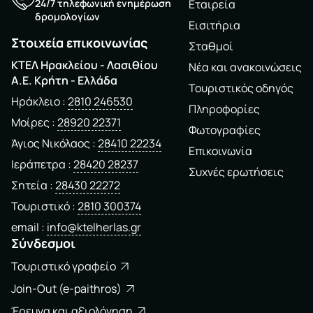
24/7 τηλεφωνική ενημέρωση
Εταιρεία
δρομολογίων
Εισιτήρια
Στοιχεία επικοινωνίας
Σταθμοί
ΚΤΕΛ Ηρακλείου - Λασιθίου
Νέα και ανακοινώσεις
A.E. Kρήτη - Ελλάδα
Τουριστικός οδηγός
Ηράκλειο
2810 246530
Πληροφορίες
Μοίρες
28920 22371
Φωτογραφίες
Άγιος Νικόλαος
28410 22234
Επικοινωνία
Ιεράπετρα
28420 28237
Συχνές ερωτήσεις
Σητεία
28430 22272
Τουριστικό
2810 300374
email
info@ktelherlas.gr
Σύνδεσμοι
Τουριστικό γραφείο
Join-Out (e-paithros)
Έρευνα και αξιολόγηση