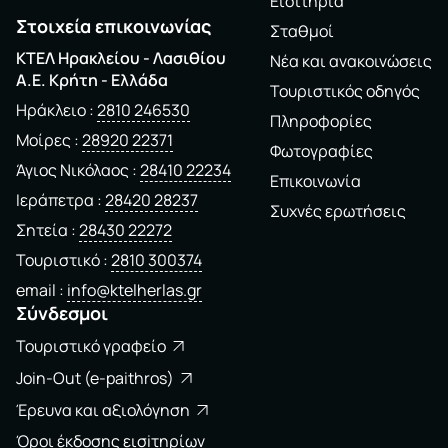
Εισιτήρια
Στοιχεία επικοινωνίας
Σταθμοί
ΚΤΕΛ Ηρακλείου - Λασιθίου
Νέα και ανακοινώσεις
A.E. Kρήτη - Ελλάδα
Τουριστικός οδηγός
Ηράκλειο
2810 246530
Πληροφορίες
Μοίρες
28920 22371
Φωτογραφίες
Άγιος Νικόλαος
28410 22234
Επικοινωνία
Ιεράπετρα
28420 28237
Συχνές ερωτήσεις
Σητεία
28430 22272
Τουριστικό
2810 300374
email
info@ktelherlas.gr
Σύνδεσμοι
Τουριστικό γραφείο
Join-Out (e-paithros)
Έρευνα και αξιολόγηση
Όροι έκδοσης εισiτηρίων