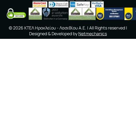
©
2026
ΚΤΕΛ Ηρακλείου - Λασιθίου A.E.
| All Rights reserved |
Designed & Developed by
Netmechanics