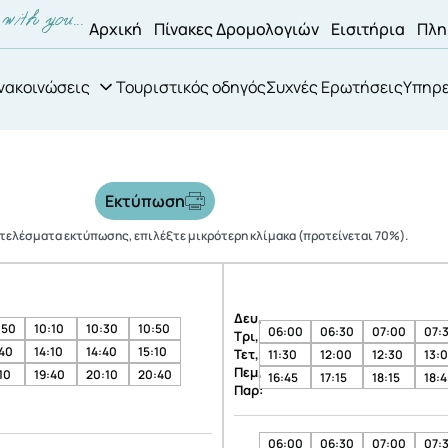
Αρχική
Πίνακες Δρομολογιών
Εισιτήρια
Πλη
νακοινώσεις
Τουριστικός οδηγός
Συχνές Ερωτήσεις
Υπηρε
Εκτύπωση
οτελέσματα εκτύπωσης, επιλέξτε μικρότερη κλίμακα (προτείνεται 70%).
Δευ,
:50
10:10
10:30
10:50
06:00
06:30
07:00
07:
Τρι,
:40
14:10
14:40
15:10
Τετ,
11:30
12:00
12:30
13:
Πεμ,
10
19:40
20:10
20:40
16:45
17:15
18:15
18:4
Παρ:
06:00
06:30
07:00
07: