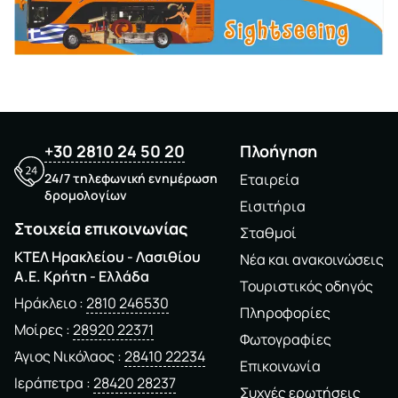
+30 2810 24 50 20
Πλοήγηση
24/7 τηλεφωνική ενημέρωση
Εταιρεία
δρομολογίων
Εισιτήρια
Στοιχεία επικοινωνίας
Σταθμοί
ΚΤΕΛ Ηρακλείου - Λασιθίου
Νέα και ανακοινώσεις
A.E. Kρήτη - Ελλάδα
Τουριστικός οδηγός
Ηράκλειο
2810 246530
Πληροφορίες
Μοίρες
28920 22371
Φωτογραφίες
Άγιος Νικόλαος
28410 22234
Επικοινωνία
Ιεράπετρα
28420 28237
Συχνές ερωτήσεις