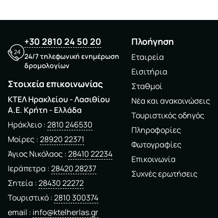
+30 2810 24 50 20
Πλοήγηση
24/7 τηλεφωνική ενημέρωση
Εταιρεία
δρομολογίων
Εισιτήρια
Στοιχεία επικοινωνίας
Σταθμοί
ΚΤΕΛ Ηρακλείου - Λασιθίου
Νέα και ανακοινώσεις
A.E. Kρήτη - Ελλάδα
Τουριστικός οδηγός
Ηράκλειο
2810 246530
Πληροφορίες
Μοίρες
28920 22371
Φωτογραφίες
Άγιος Νικόλαος
28410 22234
Επικοινωνία
Ιεράπετρα
28420 28237
Συχνές ερωτήσεις
Σητεία
28430 22272
Τουριστικό
2810 300374
email
info@ktelherlas.gr