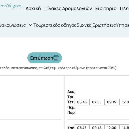
Αρχική
Πίνακες Δρομολογιών
Εισιτήρια
Πλη
νακοινώσεις
Τουριστικός οδηγός
Συχνές Ερωτήσεις
Υπηρε
Εκτύπωση
οτελέσματα εκτύπωσης, επιλέξτε μικρότερη κλίμακα (προτείνεται 70%).
Δευ,
Τρι,
Τετ,
06:45
07:55
09:15
12:
Πεμ,
Παρ:
Σαβ:
07:45
09:45
12:00
14:1