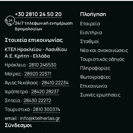
+30 2810 24 50 20
Πλοήγηση
24/7 τηλεφωνική ενημέρωση
Εταιρεία
δρομολογίων
Εισιτήρια
Στοιχεία επικοινωνίας
Σταθμοί
ΚΤΕΛ Ηρακλείου - Λασιθίου
Νέα και ανακοινώσεις
A.E. Kρήτη - Ελλάδα
Τουριστικός οδηγός
Ηράκλειο
2810 246530
Πληροφορίες
Μοίρες
28920 22371
Φωτογραφίες
Άγιος Νικόλαος
28410 22234
Επικοινωνία
Ιεράπετρα
28420 28237
Συχνές ερωτήσεις
Σητεία
28430 22272
Τουριστικό
2810 300374
email
info@ktelherlas.gr
Σύνδεσμοι