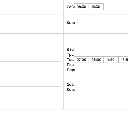
Σαβ:
08:30
15:30
-
Κυρ:
Δευ,
Τρι,
Τετ,
07:00
08:00
14:10
15:1
Πεμ,
Παρ:
Σαβ,
-
Κυρ: