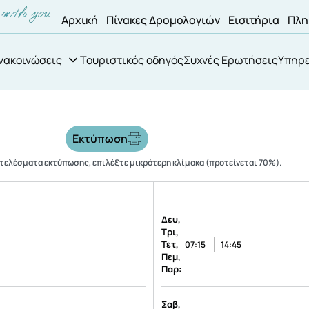
Αρχική
Πίνακες Δρομολογιών
Εισιτήρια
Πλη
νακοινώσεις
Τουριστικός οδηγός
Συχνές Ερωτήσεις
Υπηρε
Εκτύπωση
οτελέσματα εκτύπωσης, επιλέξτε μικρότερη κλίμακα (προτείνεται 70%).
Δευ,
Τρι,
Τετ,
07:15
14:45
Πεμ,
Παρ:
Σαβ,