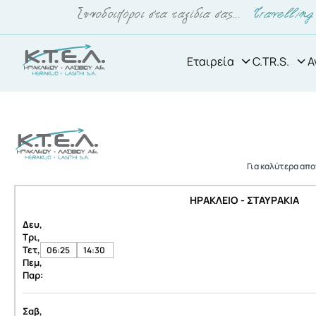
Εταιρεία
C.TR.S.
Α
Για καλύτερα απ
ΗΡΑΚΛΕΙΟ - ΣΤΑΥΡΑΚΙΑ
Δευ,
Τρι,
Τετ,
06:25
14:30
Πεμ,
Παρ:
Σαβ,