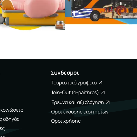
η
Σύνδεσμοι
Τουριστικό γραφείο
Join-Out (e-paithros)
Έρευνα και αξιολόγηση
ακοινώσεις
Όροι έκδοσης εισiτηρίων
ς οδηγός
Όροι χρήσης
ες