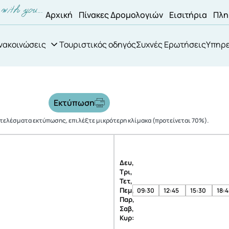
Αρχική
Πίνακες Δρομολογιών
Εισιτήρια
Πλη
νακοινώσεις
Τουριστικός οδηγός
Συχνές Ερωτήσεις
Υπηρε
Εκτύπωση
οτελέσματα εκτύπωσης, επιλέξτε μικρότερη κλίμακα (προτείνεται 70%).
Δευ,
Τρι,
Τετ,
Πεμ,
09:30
12:45
15:30
18:4
Παρ,
Σαβ,
Κυρ: