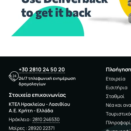
+30 2810 24 50 20
Πλοήγησ
24/7 τηλεφωνική ενημέρωση
Εταιρεία
δρομολογίων
Εισιτήρια
Στοιχεία επικοινωνίας
Σταθμοί
ΚΤΕΛ Ηρακλείου - Λασιθίου
Νέα και αν
A.E. Kρήτη - Ελλάδα
Τουριστικό
Ηράκλειο
2810 246530
Πληροφορί
Μοίρες
28920 22371