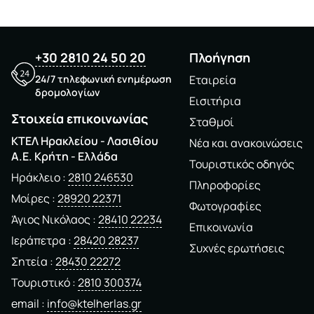
+30 2810 24 50 20
Πλοήγηση
24/7 τηλεφωνική ενημέρωση
Εταιρεία
δρομολογίων
Εισιτήρια
Στοιχεία επικοινωνίας
Σταθμοί
ΚΤΕΛ Ηρακλείου - Λασιθίου
Νέα και ανακοινώσεις
A.E. Kρήτη - Ελλάδα
Τουριστικός οδηγός
Ηράκλειο
2810 246530
Πληροφορίες
Μοίρες
28920 22371
Φωτογραφίες
Άγιος Νικόλαος
28410 22234
Επικοινωνία
Ιεράπετρα
28420 28237
Συχνές ερωτήσεις
Σητεία
28430 22272
Τουριστικό
2810 300374
email
info@ktelherlas.gr