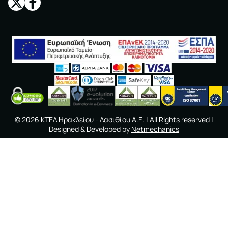
©
2026
ΚΤΕΛ Ηρακλείου - Λασιθίου A.E.
| All Rights reserved |
Designed & Developed by
Netmechanics