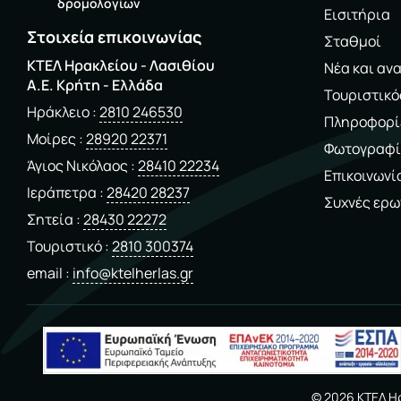
δρομολογίων
Εισιτήρια
Στοιχεία επικοινωνίας
Σταθμοί
ΚΤΕΛ Ηρακλείου - Λασιθίου
Νέα και αν
A.E. Kρήτη - Ελλάδα
Τουριστικό
Ηράκλειο
2810 246530
Πληροφορί
Μοίρες
28920 22371
Φωτογραφί
Άγιος Νικόλαος
28410 22234
Επικοινωνί
Ιεράπετρα
28420 28237
Συχνές ερω
Σητεία
28430 22272
Τουριστικό
2810 300374
email
info@ktelherlas.gr
©
2026
ΚΤΕΛ Ηρ