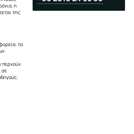
ρόνια, η
τεται της
φορεία, τα
ων
ν περνούν
 σε
οδηγούς.