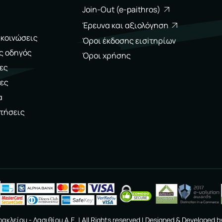
Join-Out (e-paithros)
Έρευνα και αξιολόγηση
ακοινώσεις
Όροι έκδοσης εισiτηρίων
ς οδηγός
Όροι χρήσης
ες
ες
α
τήσεις
ακλείου - Λασιθίου A.E.
| All Rights reserved | Designed & Developed b