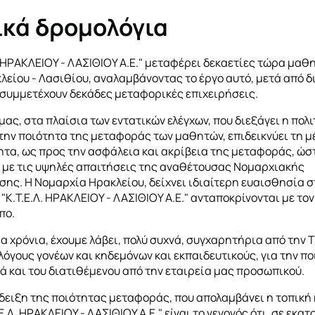
ικά δρομολόγια
Λ. ΗΡΑΚΛΕΙΟΥ - ΛΑΣΙΘΙΟΥ Α.Ε." μεταφέρει δεκαετίες τώρα μαθ
λείου - Λασιθίου, αναλαμβάνοντας το έργο αυτό, μετά από 
 συμμετέχουν δεκάδες μεταφορικές επιχειρήσεις.
μας, στα πλαίσια των εντατικών ελέγχων, που διεξάγει η πολι
 την ποιότητα της μεταφοράς των μαθητών, επιδεικνύει τη μ
τα, ως προς την ασφάλεια και ακρίβεια της μεταφοράς, ώσ
 με τις υψηλές απαιτήσεις της αναθέτουσας Νομαρχιακής
σης. Η Νομαρχία Ηρακλείου, δείχνει ιδιαίτερη ευαισθησία 
 "Κ.Τ.Ε.Λ. ΗΡΑΚΛΕΙΟΥ - ΛΑΣΙΘΙΟΥ Α.Ε." ανταποκρίνονται με το
πο.
ία χρόνια, έχουμε λάβει, πολύ συχνά, συγχαρητήρια από την 
λλόγους γονέων και κηδεμόνων και εκπαιδευτικούς, για την π
λά και του διατιθέμενου από την εταιρεία μας προσωπικού.
ειξη της ποιότητας μεταφοράς, που απολαμβάνει η τοπική 
.Ε.Λ. ΗΡΑΚΛΕΙΟΥ - ΛΑΣΙΘΙΟΥ Α.Ε." είναι το γεγονός ότι, σε εκα