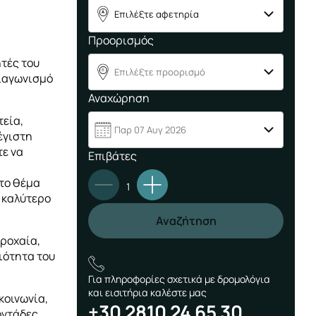
Επιλέξτε αφετηρία
A
Προορισμός
ητές του
Επιλέξτε προορισμό
B
διαγωνισμό
Αναχώρηση
τεία,
Παρ 07 Αυγ 2026
έγιστη
τε να
Επιβάτες
στο θέμα
1
ν καλύτερο
Αναζήτηση
Τροχαία,
οιότητα του
Για πληροφορίες σχετικά με δρομολόγια
και εισιτήρια καλέστε μας
κοινωνία,
+30 2810 24 65 30
τοντάδες