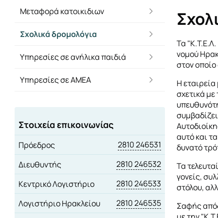
Μεταφορά κατοικιδιων
Σχολ
Σχολικά δρομολόγια
Τα "Κ.Τ.Ε.
νομού Ηρακ
Υπηρεσίες σε ανήλικα παιδιά
στον οποίο
Υπηρεσίες σε ΑΜΕΑ
Η εταιρεία 
σχετικά με
υπευθυνότη
συμβαδίζει
Στοιχεία επικοινωνίας
Αυτοδιοίκη
αυτό και τα
2810 246531
Πρόεδρος
δυνατό τρό
2810 246532
Διευθυντής
Τα τελευτα
γονείς, συ
2810 246533
Κεντρικό Λογιστήριο
στόλου, αλ
2810 246535
Λογιστήριο Ηρακλείου
Σαφής απόδ
με την "Κ.Τ