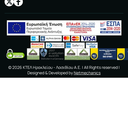
©
2026
ΚΤΕΛ Ηρακλείου - Λασιθίου A.E.
| All Rights reserved |
Designed & Developed by
Netmechanics