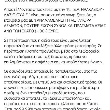
τους με ένα τηλέφωνο σίγουρης επικοινωνίας.
Αποστέλλοντας αποσκευές με την "Κ.Τ.Ε.Λ. ΗΡΑΚΛΕΙΟΥ -
ΛΑΣΙΘΙΟΥ Α.Ε." είναι σημαντικό να γνωρίζετε, ότι, η
εταιρεία μας ΔΕΝ ΑΝΑΛΑΜΒΑΝΕΙ ΤΗ ΜΕΤΑΦΟΡΑ
ΔΕΜΑΤΩΝ, ΠΟΥ ΠΕΡΙΕΧΟΥΝ ΣΥΝΟΛΙΚΑ, ΠΡΑΓΜΑΤΑ ΑΞΙΑΣ
ΑΝΩ ΤΩΝ ΕΚΑΤΟ (-100-) ΕΥΡΩ.
Σε περίπτωση που η αξία τους είναι μεγαλύτερη,
παρακαλούμε να επιλέξετε άλλο τρόπο μεταφοράς. Σε
περίπτωση κλοπής πραγμάτων μέσα στο λεωφορείο,
κατά τη διάρκεια του ταξιδιού σας, πρέπει να
επιλαμβάνεται η ασφάλεια και να υποβάλλετε μήνυση.
Οι ασυνόδευτες αποσκευές, τοποθετούνται στο πιο
κοντινό δρομολόγιο, από τους πράκτορες
αποθηκαρίους, με υπεύθυνο και σχολαστικό τρόπο. Οι
ασυνόδευτες αποσκευές μεταφέρονται με ιδιαίτερα
αριθμημένη «απόδειξη μικροδέματος», που
ουσιαστικά αποτελεί το «δελτίο αποστολής» και
περιέχει τα στοιχεία του αποστολέα και παραλήπτη.
Έτσι, το 99,99% των αποσκευών παραδίδονται χωρίς