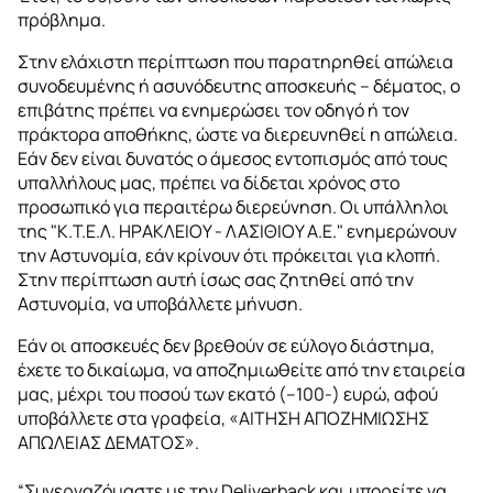
πρόβλημα.
Στην ελάχιστη περίπτωση που παρατηρηθεί απώλεια
συνοδευμένης ή ασυνόδευτης αποσκευής – δέματος, ο
επιβάτης πρέπει να ενημερώσει τον οδηγό ή τον
πράκτορα αποθήκης, ώστε να διερευνηθεί η απώλεια.
Εάν δεν είναι δυνατός ο άμεσος εντοπισμός από τους
υπαλλήλους μας, πρέπει να δίδεται χρόνος στο
προσωπικό για περαιτέρω διερεύνηση. Οι υπάλληλοι
της "Κ.Τ.Ε.Λ. ΗΡΑΚΛΕΙΟΥ - ΛΑΣΙΘΙΟΥ Α.Ε." ενημερώνουν
την Αστυνομία, εάν κρίνουν ότι πρόκειται για κλοπή.
Στην περίπτωση αυτή ίσως σας ζητηθεί από την
Αστυνομία, να υποβάλλετε μήνυση.
Εάν οι αποσκευές δεν βρεθούν σε εύλογο διάστημα,
έχετε το δικαίωμα, να αποζημιωθείτε από την εταιρεία
μας, μέχρι του ποσού των εκατό (–100-) ευρώ, αφού
υποβάλλετε στα γραφεία, «ΑΙΤΗΣΗ ΑΠΟΖΗΜΙΩΣΗΣ
ΑΠΩΛΕΙΑΣ ΔΕΜΑΤΟΣ».
“Συνεργαζόμαστε με την Deliverback και μπορείτε να