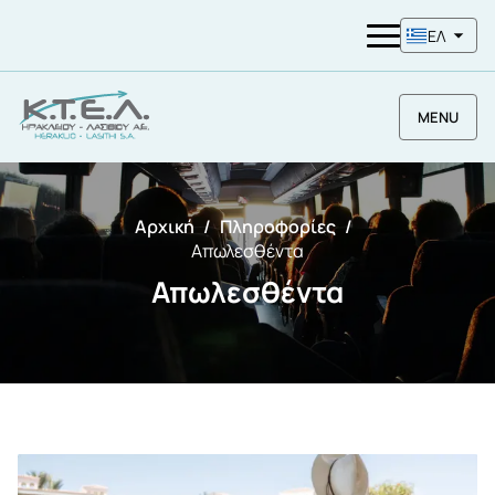
ΕΛ
MENU
Αρχική
Πληροφορίες
Απωλεσθέντα
Απωλεσθέντα