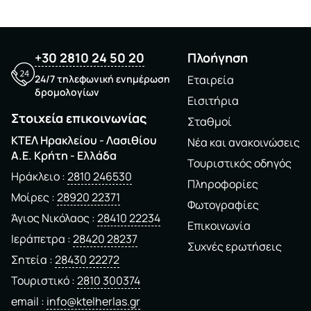
+30 2810 24 50 20
Πλοήγηση
24/7 τηλεφωνική ενημέρωση
Εταιρεία
δρομολογίων
Εισιτήρια
Στοιχεία επικοινωνίας
Σταθμοί
ΚΤΕΛ Ηρακλείου - Λασιθίου
Νέα και ανακοινώσεις
A.E. Kρήτη - Ελλάδα
Τουριστικός οδηγός
Ηράκλειο
2810 246530
Πληροφορίες
Μοίρες
28920 22371
Φωτογραφίες
Άγιος Νικόλαος
28410 22234
Επικοινωνία
Ιεράπετρα
28420 28237
Συχνές ερωτήσεις
Σητεία
28430 22272
Τουριστικό
2810 300374
email
info@ktelherlas.gr