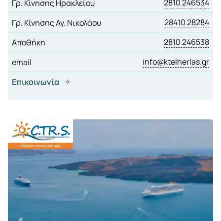
2810 246534
Γρ. Κίνησης Ηρακλείου
28410 28284
Γρ. Κίνησης Αγ. Νικολάου
2810 246538
Αποθήκη
info@ktelherlas.gr
email
Επικοινωνία