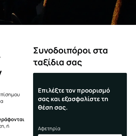
Συνοδοιπόροι στα
ν
ταξίδια σας
ν
Επιλέξτε τον προορισμό
επίσημου
σας και εξασφαλίστε τη
μα
θέση σας.
γράφονται
η, ή
Αφετηρία