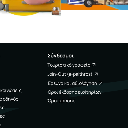
η
Σύνδεσμοι
Τουριστικό γραφείο
Join-Out (e-paithros)
Έρευνα και αξιολόγηση
ακοινώσεις
Όροι έκδοσης εισiτηρίων
ς οδηγός
Όροι χρήσης
ες
ες
α