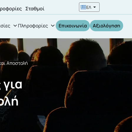
ΕΛ
ροφορίες
Σταθμοί
σίες
Πληροφορίες
Επικοινωνία
Αξιολόγηση
και Αποστολή
 για
ολή