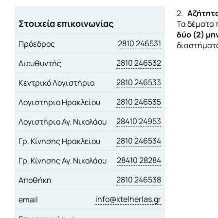
2.
Αζήτητα
Στοιχεία επικοινωνίας
Τα δέματα 
δύο (2) μ
2810 246531
Πρόεδρος
διαστήματο
2810 246532
Διευθυντής
2810 246533
Κεντρικό Λογιστήριο
2810 246535
Λογιστήριο Ηρακλείου
28410 24953
Λογιστήριο Αγ. Νικολάου
2810 246534
Γρ. Κίνησης Ηρακλείου
28410 28284
Γρ. Κίνησης Αγ. Νικολάου
2810 246538
Αποθήκη
info@ktelherlas.gr
email