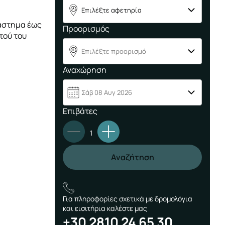
Επιλέξτε αφετηρία
A
ιάστημα έως
Προορισμός
τού του
Επιλέξτε προορισμό
B
Αναχώρηση
Σάβ 08 Αυγ 2026
Επιβάτες
1
Αναζήτηση
Για πληροφορίες σχετικά με δρομολόγια
και εισιτήρια καλέστε μας
+30 2810 24 65 30