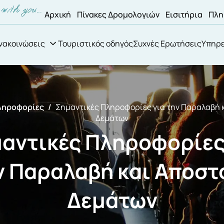
Αρχική
Πίνακες Δρομολογιών
Εισιτήρια
Πλη
νακοινώσεις
Τουριστικός οδηγός
Συχνές Ερωτήσεις
Υπηρε
ληροφορίες
Σημαντικές Πληροφορίες για την Παραλαβή 
Δεμάτων
αντικές Πληροφορίες
ν Παραλαβή και Αποστ
Δεμάτων