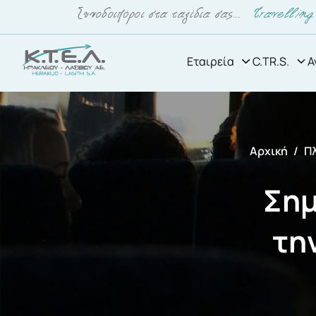
Εταιρεία
C.TR.S.
Α
Αρχική
Π
Σημ
τη