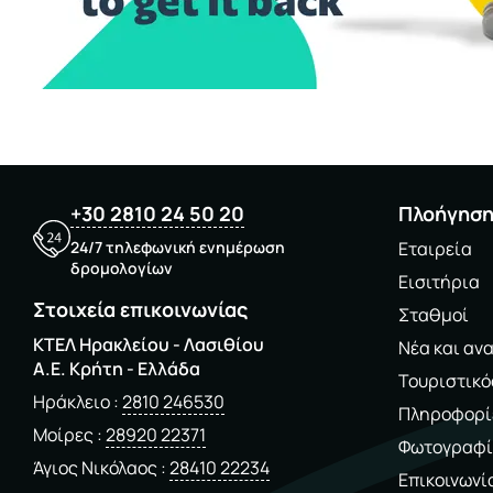
+30 2810 24 50 20
Πλοήγησ
24/7 τηλεφωνική ενημέρωση
Εταιρεία
δρομολογίων
Εισιτήρια
Στοιχεία επικοινωνίας
Σταθμοί
ΚΤΕΛ Ηρακλείου - Λασιθίου
Νέα και αν
A.E. Kρήτη - Ελλάδα
Τουριστικό
Ηράκλειο
2810 246530
Πληροφορί
Μοίρες
28920 22371
Φωτογραφί
Άγιος Νικόλαος
28410 22234
Επικοινωνί