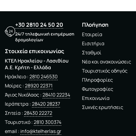
+30 2810 24 50 20
Πλοήγηση
24/7 τηλεφωνική ενημέρωση
Εταιρεία
δρομολογίων
Εισιτήρια
Στοιχεία επικοινωνίας
Σταθμοί
ΚΤΕΛ Ηρακλείου - Λασιθίου
Νέα και ανακοινώσεις
A.E. Kρήτη - Ελλάδα
Τουριστικός οδηγός
Ηράκλειο
2810 246530
Πληροφορίες
Μοίρες
28920 22371
Φωτογραφίες
Άγιος Νικόλαος
28410 22234
Επικοινωνία
Ιεράπετρα
28420 28237
Συχνές ερωτήσεις
Σητεία
28430 22272
Τουριστικό
2810 300374
email
info@ktelherlas.gr