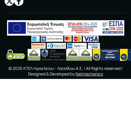
©
2026
ΚΤΕΛ Ηρακλείου - Λασιθίου A.E.
| All Rights reserved |
Designed & Developed by
Netmechanics