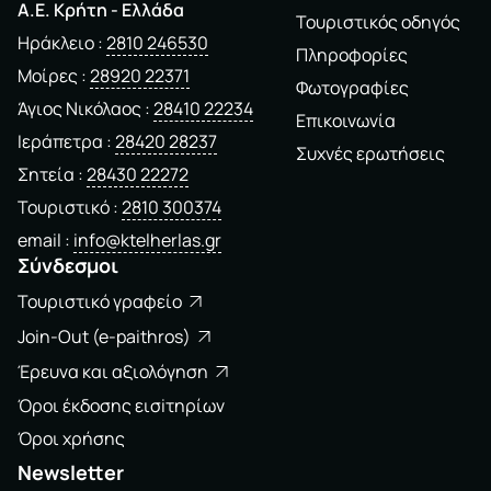
A.E. Kρήτη - Ελλάδα
Τουριστικός οδηγός
Ηράκλειο
2810 246530
Πληροφορίες
Μοίρες
28920 22371
Φωτογραφίες
Άγιος Νικόλαος
28410 22234
Επικοινωνία
Ιεράπετρα
28420 28237
Συχνές ερωτήσεις
Σητεία
28430 22272
Τουριστικό
2810 300374
email
info@ktelherlas.gr
Σύνδεσμοι
Τουριστικό γραφείο
Join-Out (e-paithros)
Έρευνα και αξιολόγηση
Όροι έκδοσης εισiτηρίων
Όροι χρήσης
Newsletter