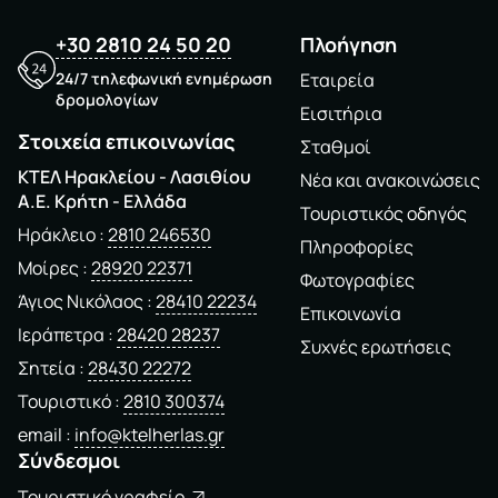
+30 2810 24 50 20
Πλοήγηση
24/7 τηλεφωνική ενημέρωση
Εταιρεία
δρομολογίων
Εισιτήρια
Στοιχεία επικοινωνίας
Σταθμοί
ΚΤΕΛ Ηρακλείου - Λασιθίου
Νέα και ανακοινώσεις
A.E. Kρήτη - Ελλάδα
Τουριστικός οδηγός
Ηράκλειο
2810 246530
Πληροφορίες
Μοίρες
28920 22371
Φωτογραφίες
Άγιος Νικόλαος
28410 22234
Επικοινωνία
Ιεράπετρα
28420 28237
Συχνές ερωτήσεις
Σητεία
28430 22272
Τουριστικό
2810 300374
email
info@ktelherlas.gr
Σύνδεσμοι
Τουριστικό γραφείο