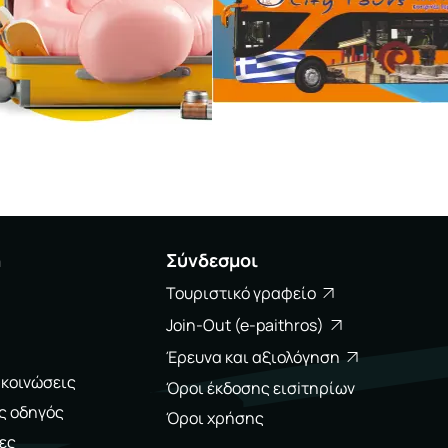
η
Σύνδεσμοι
Τουριστικό γραφείο
Join-Out (e-paithros)
Έρευνα και αξιολόγηση
ακοινώσεις
Όροι έκδοσης εισiτηρίων
ς οδηγός
Όροι χρήσης
ες