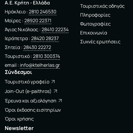
A.E. Kρήτη - Ελλάδα
Τουριστικός οδηγός
Ηράκλειο
2810 246530
Πληροφορίες
Μοίρες
28920 22371
Φωτογραφίες
Άγιος Νικόλαος
28410 22234
Επικοινωνία
Ιεράπετρα
28420 28237
Συχνές ερωτήσεις
Σητεία
28430 22272
Τουριστικό
2810 300374
email
info@ktelherlas.gr
Σύνδεσμοι
Τουριστικό γραφείο
Join-Out (e-paithros)
Έρευνα και αξιολόγηση
Όροι έκδοσης εισiτηρίων
Όροι χρήσης
Newsletter