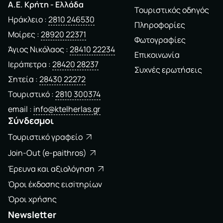
A.E. Kρήτη - Ελλάδα
Τουριστικός οδηγός
Ηράκλειο
2810 246530
Πληροφορίες
Μοίρες
28920 22371
Φωτογραφίες
Άγιος Νικόλαος
28410 22234
Επικοινωνία
Ιεράπετρα
28420 28237
Συχνές ερωτήσεις
Σητεία
28430 22272
Τουριστικό
2810 300374
email
info@ktelherlas.gr
Σύνδεσμοι
Τουριστικό γραφείο
Join-Out (e-paithros)
Έρευνα και αξιολόγηση
Όροι έκδοσης εισiτηρίων
Όροι χρήσης
Newsletter