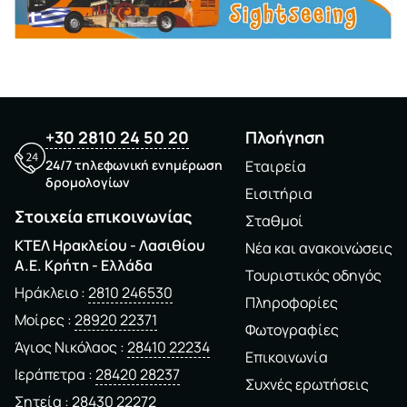
+30 2810 24 50 20
Πλοήγηση
24/7 τηλεφωνική ενημέρωση
Εταιρεία
δρομολογίων
Εισιτήρια
Στοιχεία επικοινωνίας
Σταθμοί
ΚΤΕΛ Ηρακλείου - Λασιθίου
Νέα και ανακοινώσεις
A.E. Kρήτη - Ελλάδα
Τουριστικός οδηγός
Ηράκλειο
2810 246530
Πληροφορίες
Μοίρες
28920 22371
Φωτογραφίες
Άγιος Νικόλαος
28410 22234
Επικοινωνία
Ιεράπετρα
28420 28237
Συχνές ερωτήσεις
Σητεία
28430 22272