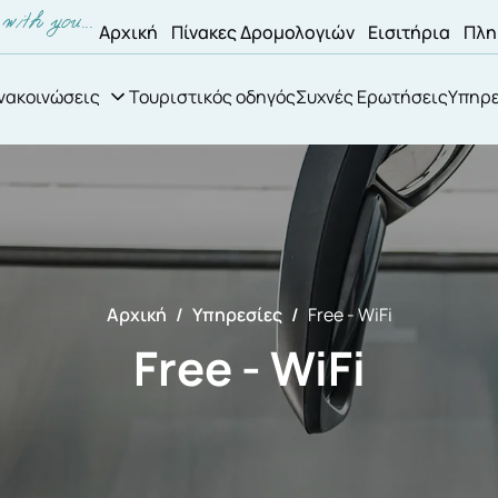
Αρχική
Πίνακες Δρομολογιών
Εισιτήρια
Πλη
νακοινώσεις
Τουριστικός οδηγός
Συχνές Ερωτήσεις
Υπηρε
Αρχική
Υπηρεσίες
Free - WiFi
Free - WiFi