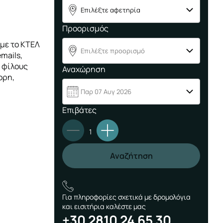
Επιλέξτε αφετηρία
A
Προορισμός
 με το ΚΤΕΛ
Επιλέξτε προορισμό
B
mails,
 φίλους
Αναχώρηση
ορη,
Παρ 07 Αυγ 2026
Επιβάτες
1
Αναζήτηση
Για πληροφορίες σχετικά με δρομολόγια
και εισιτήρια καλέστε μας
+30 2810 24 65 30