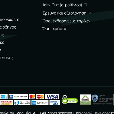
Join-Out (e-paithros)
Έρευνα και αξιολόγηση
ακοινώσεις
Όροι έκδοσης εισiτηρίων
ς οδηγός
Όροι χρήσης
ες
ες
α
τήσεις
ακλείου - Λασιθίου A.E.
| All Rights reserved | Designed & Developed b