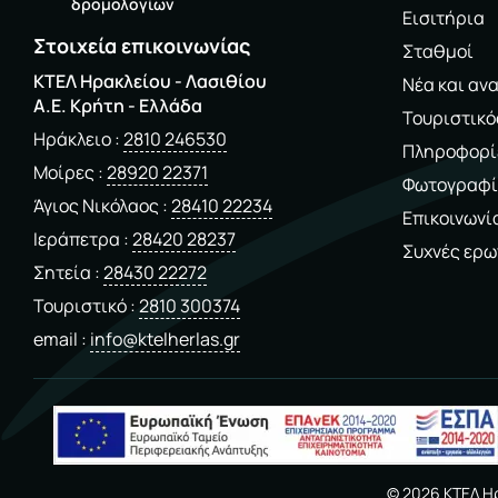
δρομολογίων
Εισιτήρια
Στοιχεία επικοινωνίας
Σταθμοί
ΚΤΕΛ Ηρακλείου - Λασιθίου
Νέα και αν
A.E. Kρήτη - Ελλάδα
Τουριστικό
Ηράκλειο
2810 246530
Πληροφορί
Μοίρες
28920 22371
Φωτογραφί
Άγιος Νικόλαος
28410 22234
Επικοινωνί
Ιεράπετρα
28420 28237
Συχνές ερω
Σητεία
28430 22272
Τουριστικό
2810 300374
email
info@ktelherlas.gr
©
2026
ΚΤΕΛ Ηρ