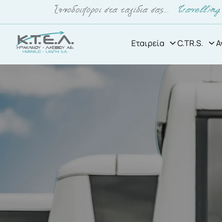
Εταιρεία
C.TR.S.
Α