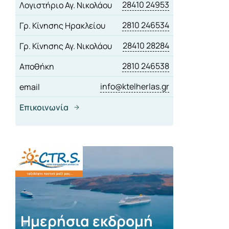
28410 24953
Λογιστήριο Αγ. Νικολάου
2810 246534
Γρ. Κίνησης Ηρακλείου
28410 28284
Γρ. Κίνησης Αγ. Νικολάου
2810 246538
Αποθήκη
info@ktelherlas.gr
email
Επικοινωνία
Ημερήσια εκδρομή