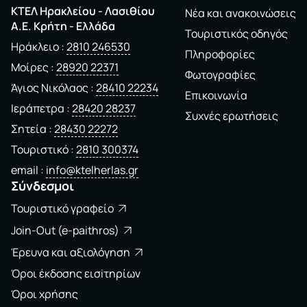
ΚΤΕΛ Ηρακλείου - Λασιθίου
Νέα και ανακοινώσεις
A.E. Kρήτη - Ελλάδα
Τουριστικός οδηγός
Ηράκλειο
2810 246530
Πληροφορίες
Μοίρες
28920 22371
Φωτογραφίες
Άγιος Νικόλαος
28410 22234
Επικοινωνία
Ιεράπετρα
28420 28237
Συχνές ερωτήσεις
Σητεία
28430 22272
Τουριστικό
2810 300374
email
info@ktelherlas.gr
Σύνδεσμοι
Τουριστικό γραφείο
Join-Out (e-paithros)
Έρευνα και αξιολόγηση
Όροι έκδοσης εισiτηρίων
Όροι χρήσης