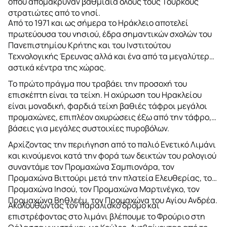
όπου απομάκρυναν βαθμιαία όλους τους Τούρκους
στρατιώτες από το νησί.
Από το 1971 και ως σήμερα το Ηράκλειο αποτελεί
πρωτεύουσα του νησιού, έδρα σημαντικών σχολών του
Πανεπιστημίου Κρήτης και του Ινστιτούτου
Τεχνολογικής Έρευνας αλλά και ένα από τα μεγαλύτερα
αστικά κέντρα της χώρας.
Το πρώτο πράγμα που τραβάει την προσοχή του
επισκέπτη είναι τα τείχη. Η οχύρωση του Ηρακλείου
είναι μοναδική, φαρδιά τείχη βαθιές τάφροι μεγάλοι
προμαχώνες, επιπλέον οχυρώσεις έξω από την τάφρο,
βάσεις για μεγάλες συστοιχίες πυροβόλων.
Αρχίζοντας την περιήγηση από το παλιό Ενετικό Λιμάνι
και κινούμενοι κατά την φορά των δεικτών του ρολογιού
συναντάμε τον Προμαχώνα Σαμπιονάρα, τον
Προμαχώνα Βιττούρι μετά την πλατεία Ελευθερίας, τον
Προμαχώνα Ιησού, τον Προμαχώνα Μαρτινέγκο, τον
Προμαχώνα Βηθλεέμ, τον Προμαχώνα του Αγίου Ανδρέα.
Ακολουθώντας τον παραλιακό δρόμο και
επιστρέφοντας στο λιμάνι βλέπουμε το Φρούριο στη