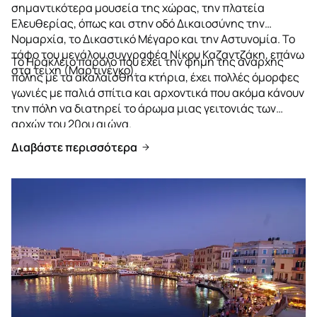
σημαντικότερα μουσεία της χώρας, την πλατεία
Ελευθερίας, όπως και στην οδό Δικαιοσύνης την
Νομαρχία, το Δικαστικό Μέγαρο και την Αστυνομία. Το
τάφο του μεγάλου συγγραφέα Νίκου Καζαντζάκη, επάνω
Το Ηράκλειο παρόλο που έχει την φήμη της άναρχης
στα τείχη (Μαρτινέγκο).
πόλης με τα ακαλαίσθητα κτήρια, έχει πολλές όμορφες
γωνιές με παλιά σπίτια και αρχοντικά που ακόμα κάνουν
την πόλη να διατηρεί το άρωμα μιας γειτονιάς των
αρχών του 20ου αιώνα.
Διαβάστε περισσότερα