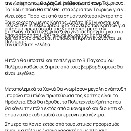
της Κρήτης που θα δεχθεί επίθεση από τους Τούρκους .
την επιδρομή των Αράβων (πιθανώς το 824 μ.χ.).
Το 1645 η πόλη θα επέλθει στα χέρια των Τούρκων για να
γίνει έδρα Πασά και από τα σημαντικότερα κέντρα της
Τουρκοκρατούμενης Κρήτης. Από το 1851 γίνονται και
Τελικά την 1η Δεκεμβρίου 1913 το όνειρο των Κρητών για
επίσημα πρωτεύουσα της Κρήτης και μετά την
απαλλαγή από τον ξενικό ζυγό γίνεται πραγματικότητα
Επανάσταση του 1897 πρωτεύουσα της Κρητικής
και τα Χανιά όπως και η υπόλοιπη Κρήτη ενώνονται με
Πολιτείας.
την υπόλοιπη Ελλάδα.
Η πόλη θα υποστεί και το πλήγμα το Β' Παγκοσμίου
Πολέμου καθώς οι ζημιές από τους βομβαρδισμούς θα
είναι μεγάλες.
Μεταπολεμικά τα Χανιά θα γνωρίσουν μεγάλη ανάπτυξη
, παρόλο που πλέον πρωτεύουσα της Κρήτης είναι το
Ηράκλειο. Εδώ θα ιδρυθεί το Πολυτεχνείο Κρήτης που
θα κάνει την πόλη εκτός από οικονομικό και διοικητικό
σημαντικό ακαδημαϊκό και ερευνητικό κέντρο.
Σήμερα τα Χανιά εκτός από τουριστικός προορισμός
είναι μια πόλη με έντονο χαρακτήρα με πλούσια