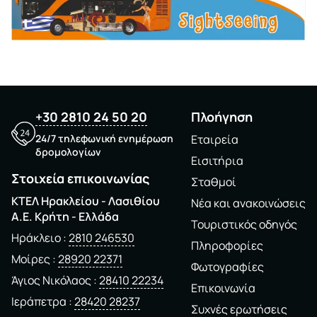
+30 2810 24 50 20
Πλοήγηση
24/7 τηλεφωνική ενημέρωση
Εταιρεία
δρομολογίων
Εισιτήρια
Στοιχεία επικοινωνίας
Σταθμοί
ΚΤΕΛ Ηρακλείου - Λασιθίου
Νέα και ανακοινώσεις
A.E. Kρήτη - Ελλάδα
Τουριστικός οδηγός
Ηράκλειο
2810 246530
Πληροφορίες
Μοίρες
28920 22371
Φωτογραφίες
Άγιος Νικόλαος
28410 22234
Επικοινωνία
Ιεράπετρα
28420 28237
Συχνές ερωτήσεις