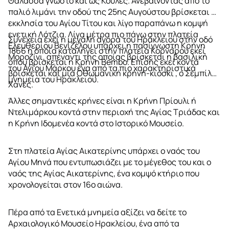
Θάλασσα γνωστό και ως Κούλες. Ανεβαίνοντας από το
παλιό λιμάνι την οδού της 25ης Αυγούστου βρίσκεται η
εκκλησία του Αγίου Τίτου και λίγο παραπάνω η κομψή
ενετική Λότζια. Λίγα μέτρα πιο πάνω στην πλατεία
Συνέχεια έχει η μεγάλη αγορά του Ηράκλειου στην οδό
Ελευθερίου Βενιζέλου υπάρχει η πασίγνωστη Κρήνη
1866 η οποία καταλήγει στην πλατεία Κορνάρου εκεί
Μοροζίνι, απέναντι της οποίας βρίσκεται η βασιλική
όπου βρίσκεται η Κρήνη Bembo. Επίσης εκεί κοντά
του Αγίου Μάρκου ένα από τα πιο χαρακτηριστικά
βρίσκεται και μία Οθωμανική κρήνη-κιόσκι , ο Σεμπίλ
μνημεία του Ηράκλειου.
Χανες.
Άλλες σημαντικές κρήνες είναι η Κρήνη Πρίουλι ή
Ντελιμάρκου κοντά στην περιοχή της Αγίας Τριάδας και
η Κρήνη Ιδομενέα κοντά στο Ιστορικό Μουσείο.
Στη πλατεία Αγίας Αικατερίνης υπάρχει ο ναός του
Αγίου Μηνά που εντυπωσιάζει με το μέγεθος του και ο
ναός της Αγίας Αικατερίνης, ένα κομψό κτήριο που
χρονολογείται στον 16ο αιώνα.
Πέρα από τα Ενετικά μνημεία αξίζει να δείτε το
Αρχαιολογικό Μουσείο Ηρακλείου, ένα από τα