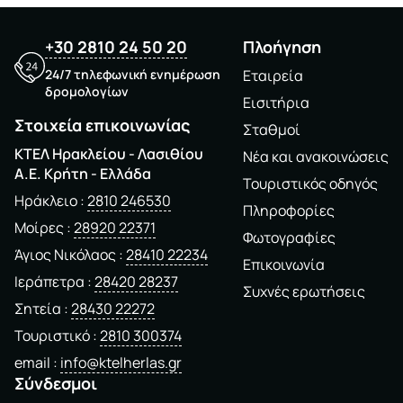
+30 2810 24 50 20
Πλοήγηση
24/7 τηλεφωνική ενημέρωση
Εταιρεία
δρομολογίων
Εισιτήρια
Στοιχεία επικοινωνίας
Σταθμοί
ΚΤΕΛ Ηρακλείου - Λασιθίου
Νέα και ανακοινώσεις
A.E. Kρήτη - Ελλάδα
Τουριστικός οδηγός
Ηράκλειο
2810 246530
Πληροφορίες
Μοίρες
28920 22371
Φωτογραφίες
Άγιος Νικόλαος
28410 22234
Επικοινωνία
Ιεράπετρα
28420 28237
Συχνές ερωτήσεις
Σητεία
28430 22272
Τουριστικό
2810 300374
email
info@ktelherlas.gr
Σύνδεσμοι